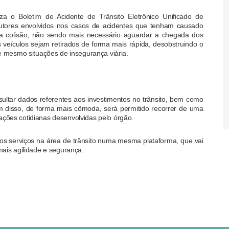
liza o Boletim de Acidente de Trânsito Eletrônico Unificado de
dutores envolvidos nos casos de acidentes que tenham causado
 a colisão, não sendo mais necessário aguardar a chegada dos
os veículos sejam retirados de forma mais rápida, desobstruindo o
 mesmo situações de insegurança viária.
ultar dados referentes aos investimentos no trânsito, bem como
ém disso, de forma mais cômoda, será permitido recorrer de uma
rações cotidianas desenvolvidas pelo órgão.
 os serviços na área de trânsito numa mesma plataforma, que vai
 mais agilidade e segurança.